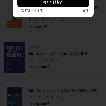
공지사항 확인
[토익 RC+LC] 영단기 700+ 토익 기술 기적의 필기노
10일 동안 보지 않기
닫기
트
제이드 김 · 영단기(에스티유니타스)
10%
7,200원
무료배송
[토플 Listening] 영단기 토플 LISTENING
신화식 · 영단기(에스티유니타스)
10%
26,100원
[토플 Writing] 영단기 TOEFL WRITING (개정판)
최종훈 · 영단기(에스티유니타스)
10%
15,300원