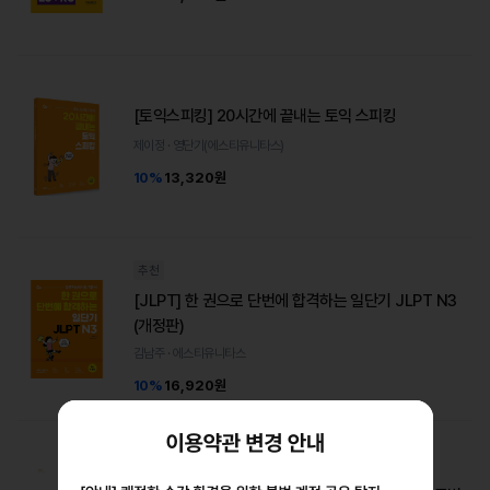
[토익스피킹] 20시간에 끝내는 토익 스피킹
제이정 · 영단기(에스티유니타스)
10%
13,320원
추천
[JLPT] 한 권으로 단번에 합격하는 일단기 JLPT N3
(개정판)
김남주 · 에스티유니타스
10%
16,920원
추천