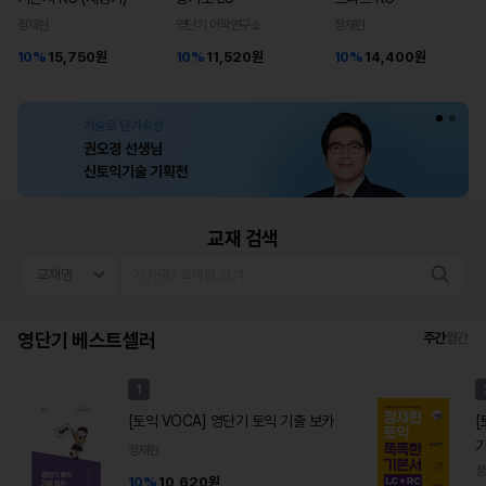
정재현
영단기 어학연구소
정재현
10%
15,750원
10%
11,520원
10%
14,400원
교재 검색
영단기 베스트셀러
주간
월간
1
[토익 VOCA] 영단기 토익 기출 보카
[
기
정재현
정
10%
10,620원