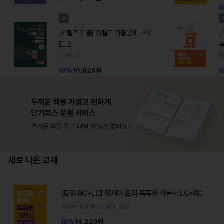
1
2
[지텔프 기출] 지텔프 기출문제 LEV
[
EL 2
제이드 김
정
10%
10,620원
1
새로 나온 교재
[토익 RC+LC] 정재현 토익 똑똑한 기본서 LC+RC
정재현 · 영단기(에스티유니타스)
10%
14,220원