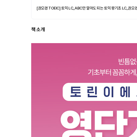
[권오경 TOEIC] 토익 LC_ABC만 알아도 되는 토익 왕기초 LC_권오
책 소개