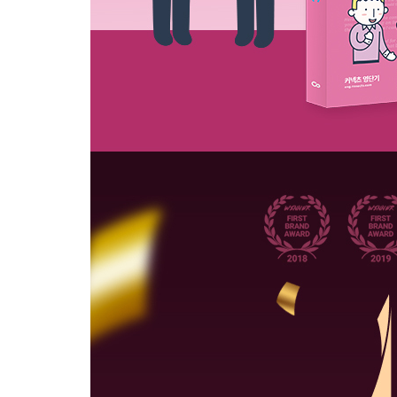
분철
예약
PC
따라
분철
분권
정답
분철
분철
외)
재단
(택
주문