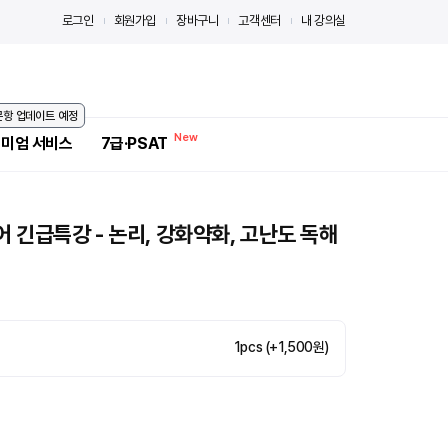
로그인
회원가입
장바구니
고객센터
내 강의실
 문항 업데이트 예정
미엄 서비스
7급·PSAT
어 긴급특강 - 논리, 강화약화, 고난도 독해
1pcs (+1,500원)