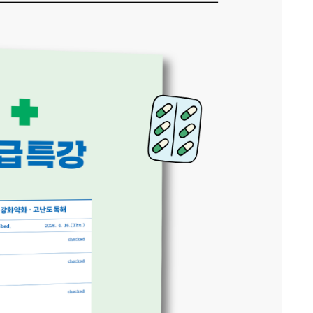
교재 미리보기
분철 구매 전 유의사항 동의
 권규호 공무원 국어 긴급특강 - 논리, 강화약화, 고난도 독해
재입고 알림 신청
신간알림 신청
분철 안내
해당 상품이 재출간되면 바로 안내드립니다.
신간이 출간되면 바로 안내드립니다.
· 분철 도서는 주문하신 후 4일 이내에 출고됩니다. (평일 기준)
0원
· 예약 판매 도서 등 보유 재고가 없는 도서는 배송이 지연될 수 있습니다.
교재명
2026 권규호 공무원 국어 긴급특강 - 논리, 강화약화, 고난
· PCS 숫자는 스프링 작업 권 수 숫자 입니다. 450페이지가 넘는 경우 분권
시리즈명
권규호 선생님
도 독해
장바구니에
됩니다.(단 표지 및 본문 두께에 따라 분권 페이지수가 변경 될 수 있습니다.)
항
전화번호
전화번호
전화번호
전화번호
· 분철 서비스는 본 교재가 60페이지 이상인 경우 신청이 가능합니다.
상품이 담겼습니다.
· 분권되는 지점 선택/지정 불가합니다.