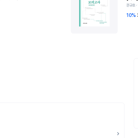
권규호 
10%