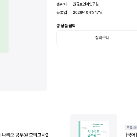
출판사
권규호언어연구실
등록일
2026년 04월 17일
총 상품 금액
첨부(선택)
첨부(선택)
0
0
/
/
3
3
장바구니
pg, jpeg, gif, png 파일만 최대 3장 업로드 가능합니다.
pg, jpeg, gif, png 파일만 최대 3장 업로드 가능합니다.
최대 2MB까지 업로드 가능합니다.
최대 2MB까지 업로드 가능합니다.
수정
등록
무료배
어 시나리오 공무원 모의고사2
[국어