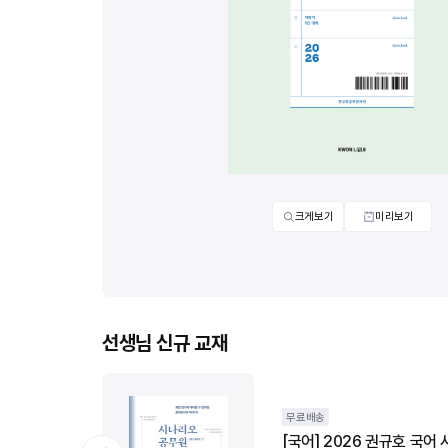
사진 
사진 
크게보기
미리보기
j
j
선생님 신규 교재
무료배송
휘 ,공문서
[국어] 2026 권규호 국