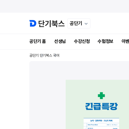
공단기
공단기 홈
선생님
수강신청
수험정보
이
공단기
단기북스
국어
후기 
후기 
일
일
후기 
후기 