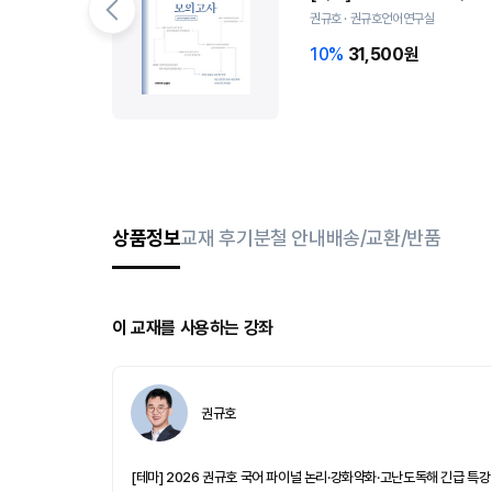
권규호 · 권규호언어연구실
10%
31,500원
상품정보
교재 후기
분철 안내
배송/교환/반품
이 교재를 사용하는 강좌
권규호
[테마] 2026 권규호 국어 파이널 논리·강화약화·고난도독해 긴급 특강