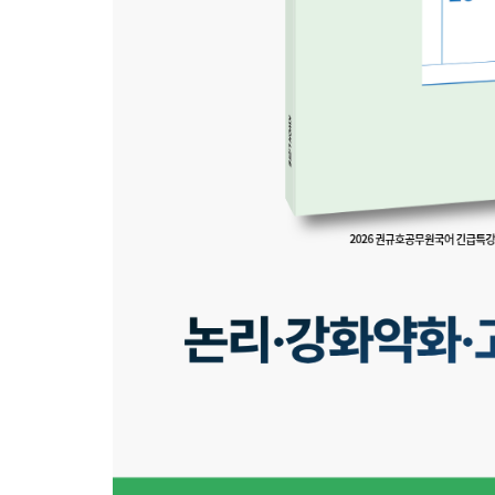
분철
예약
PC
따라
분철
분권
정답
분철
분철
외)
재단
(택
주문