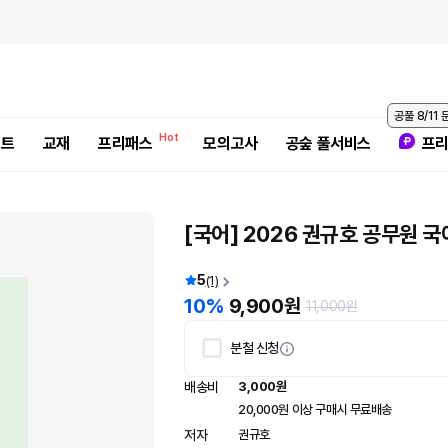
후기 수정
후기 작성
공풀 8/11
벤트
교재
프리패스
모의고사
공숲 풀서비스
프리
[국어] 2026 권규호 공무원 국어 긴급특강 - 논리, 강
[국어] 2026 권규호 공무원 국어 긴급특강 - 논리, 강
화약화, 고난도 독해
화약화, 고난도 독해
[국어] 2026 권규호 공무원 국
권규호
권규호
권규호언어연구실
권규호언어연구실
2026년 04월 17일
2026년 04월 17일
5
(1)
교재는 어떠셨나요?
교재는 어떠셨나요?
10%
9,900원
11,000원
분철 신청
유형
유형
*
*
배송비
3,000원
반후기
반후기
분철후기
분철후기
작성
작성
*
*
20,000원 이상 구매시 무료배송
저자
권규호