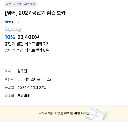
추천
사은품
무료배송
[영어] 2027 공단기 심슨 보카
후기 유형
5
(1)
일반후기
26,000원
10%
23,400원
공단기 월간 베스트셀러 7위
후기 작성
공단기 주간 베스트셀러 8위
저자
심우철
출판사
공단기(에스티유니타스)
등록일
2026년 05월 22일
배송비
무료배송