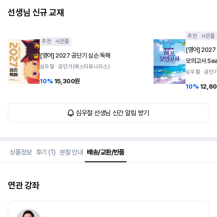
선생님 신규 교재
사진 첨부(선택)
0
/
3
추천
사은품
추천
사은품
[영어] 202
[영어] 2027 공단기 심슨 독해
모의고사 Seas
jpg, jpeg, gif, png 파일만 최대 3장 업로드 가능합니다.
심우철 · 공단기(에스티유니타스)
최대 2MB까지 업로드 가능합니다.
심우철 · 공단
10%
15,300원
10%
12,6
등록
심우철 선생님 신간 알림 받기
상품정보
후기 (1)
분철 안내
배송/교환/반품
연관 강좌