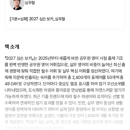
심우철
[기본+심화] 2027 심슨 보카_심우철
책 소개
『2027 심슨 보카』는 2025년부터 새롭게 바뀐 공무원 영어 시험 출제 기조
를 완벽 반영한 공무원 영어 어휘집으로, 실무 영어의 비중이 늘어난 최신 출
제 경향에 맞춰 적합한 필수 어휘 및 실무 핵심 어휘를 엄선하였다. 여기에
분철 구매 전 유의사항 동의
독해 지문에 빈출되는 숙어를 추가하여 총 2,400개의 표제어를 50개씩 총
48 DAY로 구성하였다. 단어마다 중요도 별표 표시를 하여 암기 우선순위를
나타내었으며, 도식화한 어원과 흥미로운 연상법을 통해 자연스러운 암기가
상품명
가능하게 하였다. 최근 기출 트렌드에 따라 필수 파생어와 유의어도 선별 및
수록하여 연쇄적인 암기 효과를 얻을 수 있다. 또한, 실무 영어 중심의 생활
2027 공단기 심슨 보카
영어를 완벽하게 대비하기 위하여 실제 업무 환경에서 잘 쓰이는 상황별 생
활영어 표현을 부록으로 실었다. 더불어 기초 단어 1,400여 개를 추가로 부
후기 작성 유의사항
분철 안내
결제금액
록 제공한다. 『2027 심슨 보카』 한 권으로 새로 개편된 공무원 영어 시험을
공유하기
가장 완벽하게 대비할 수 있을 것이다.