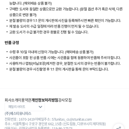
능합니다. (해외배송 상품 불가)
구매한 도서와 동일한 상품으로만 교환 가능합니다. (분철 옵션 추가 혹은 삭제, 다른
상품으로 변경 불가)
분철 불량의 경우 1:1 문의 게시판에 사진을 등록해주시면 빠른 확인이 가능합니다.
재 발송 도서의 수급 일정에 따라 반품 진행이 먼저 될 수 있습니다.
교환 도서가 수급 불가한 경우 환불로 진행 될 수 있습니다.
반품 규정
수령 후 10일 이내에 신청이 가능합니다. (해외배송 상품 불가)
사은품이 포함 된 상품 반품 시에는 사은품을 함께 동봉하여 반품해 주셔야 합니다.
사용하거나 랩핑(비닐포장)제거한 경우, 분철한 도서의 경우는 반품이 불가합니다.
분철 불량의 경우 사진촬영 후 1:1 문의 게시판을 통해 문의 부탁드립니다.
회사소개
이용약관
개인정보처리방침
강사모집
(주)에스티유니타스
전화번호 : 1670-1419
이메일주소 : STunitas_cs@stunitas.com
주소 : 서울특별시 구로구 경인로 662, 15층 (신도림동, 디큐브시티 제타워동)
대표이사 : 김형국
사업자 등록번호 : 119-86-27573