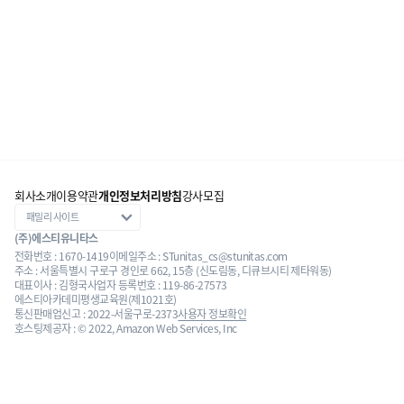
회사소개
이용약관
개인정보처리방침
강사모집
(주)에스티유니타스
전화번호 : 1670-1419
이메일주소 : STunitas_cs@stunitas.com
주소 : 서울특별시 구로구 경인로 662, 15층 (신도림동, 디큐브시티 제타워동)
대표이사 : 김형국
사업자 등록번호 : 119-86-27573
에스티아카데미평생교육원(제1021호)
통신판매업신고 : 2022-서울구로-2373
사용자 정보확인
호스팅제공자 : © 2022, Amazon Web Services, Inc