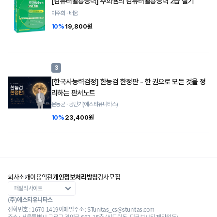
[컴퓨터활용능력] 주희쌤의 컴퓨터활용능력 2급 실기
이주희 · 배움
10%
19,800원
3
[한국사능력검정] 한능검 한정판 - 한 권으로 모든 것을 정
리하는 판서노트
문동균 · 공단기(에스티유니타스)
10%
23,400원
회사소개
이용약관
개인정보처리방침
강사모집
(주)에스티유니타스
전화번호 : 1670-1419
이메일주소 : STunitas_cs@stunitas.com