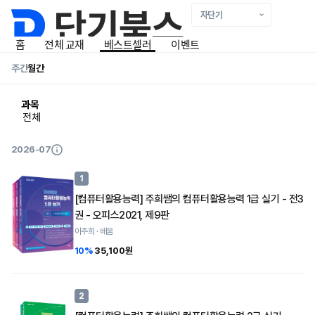
홈
전체 교재
베스트셀러
이벤트
베스트셀러 리스트
주간
월간
과목
전체
2026-07
1
[컴퓨터활용능력] 주희쌤의 컴퓨터활용능력 1급 실기 - 전3
권 - 오피스2021, 제9판
이주희 · 배움
10%
35,100원
2