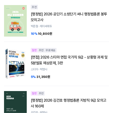
추천
[행정법] 2026 공단기 소방단기 써니 행정법총론 봉투
모의고사
박준철 · 제이씨에듀
10%
10,800원
절판
추천
무료배송
[면접] 2026 스티마 면접 국가직 9급 - 상황형 과제 및
5분발표 예상문제, 3판
스티마 · 박영사
5%
31,350원
절판
추천
[행정법] 2026 김건호 행정법총론 지방직 9급 모의고
사 160제
김건호 · 박영사