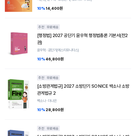
10%
14,400원
추천
무료배송
[행정법] 2027 공단기 윤우혁 행정법총론 기본서(전2
권)
윤우혁 · 공단기(에스티유니타스)
10%
46,800원
추천
무료배송
[소방관계법규] 2027 소방단기 SO NICE 백소나 소방
관계법규 2
백소나 · 더나은
10%
28,800원
추천
무료배송