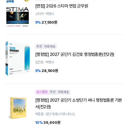
[면접] 2026 스티마 면접 군무원
스티마 · 박영사
5%
27,550원
추천
무료배송
[행정법] 2027 공단기 김건호 행정법총론(전2권)
김건호 · 박영사
5%
28,500원
일시품절
추천
무료배송
[행정법] 2027 공단기 소방단기 써니 행정법총론 기본
서(전2권)
박준철 · 공단기(에스티유니타스)
10%
39,600원