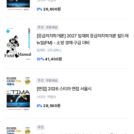
스티마 · 박영사
5%
26,600원
추천
무료배송
[응급처치학개론] 2027 임재희 응급처치학개론 필드매
뉴얼(FM) - 소방 경채·구급 대비
임재희 · 모두공북스
10%
41,400원
추천
무료배송
[면접] 2026 스티마 면접 서울시
스티마 · 박영사
5%
28,500원
추천