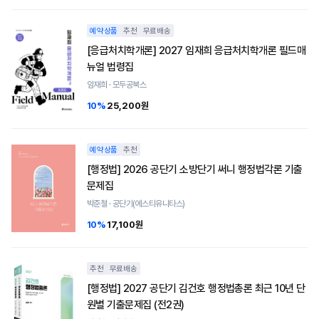
예약상품
추천
무료배송
[응급처치학개론] 2027 임재희 응급처치학개론 필드매
뉴얼 법령집
임재희 · 모두공북스
10%
25,200원
예약상품
추천
[행정법] 2026 공단기 소방단기 써니 행정법각론 기출
문제집
박준철 · 공단기(에스티유니타스)
10%
17,100원
추천
무료배송
[행정법] 2027 공단기 김건호 행정법총론 최근 10년 단
원별 기출문제집 (전2권)