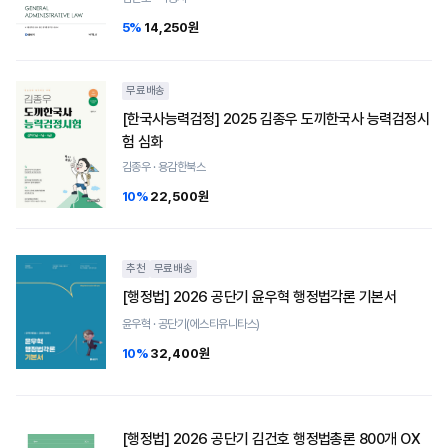
5%
14,250원
무료배송
[한국사능력검정] 2025 김종우 도끼한국사 능력검정시
험 심화
김종우 · 용감한북스
10%
22,500원
추천
무료배송
[행정법] 2026 공단기 윤우혁 행정법각론 기본서
윤우혁 · 공단기(에스티유니타스)
10%
32,400원
[행정법] 2026 공단기 김건호 행정법총론 800개 OX