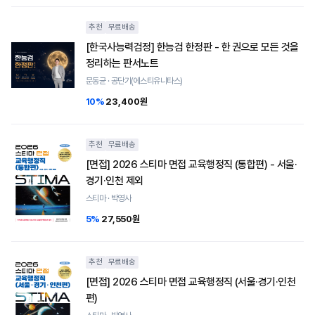
추천
무료배송
[한국사능력검정] 한능검 한정판 - 한 권으로 모든 것을
정리하는 판서노트
문동균 · 공단기(에스티유니타스)
10%
23,400원
추천
무료배송
[면접] 2026 스티마 면접 교육행정직 (통합편) - 서울·
경기·인천 제외
스티마 · 박영사
5%
27,550원
추천
무료배송
[면접] 2026 스티마 면접 교육행정직 (서울·경기·인천
편)